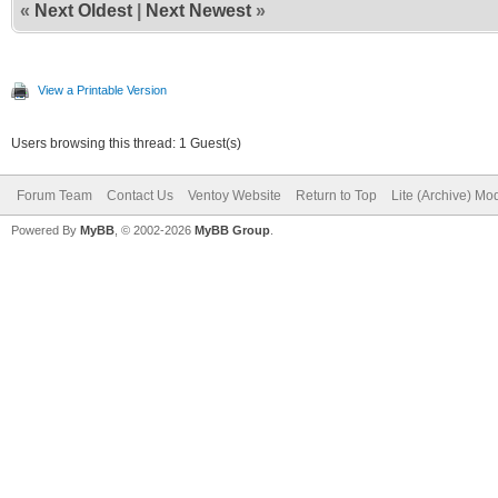
«
Next Oldest
|
Next Newest
»
View a Printable Version
Users browsing this thread: 1 Guest(s)
Forum Team
Contact Us
Ventoy Website
Return to Top
Lite (Archive) Mo
Powered By
MyBB
, © 2002-2026
MyBB Group
.