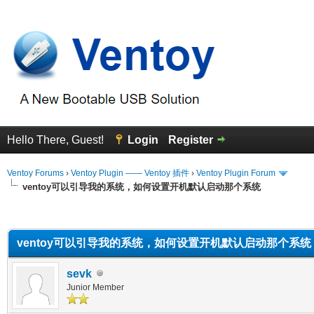
Hello There, Guest!
Login
Register
Ventoy Forums
›
Ventoy Plugin —— Ventoy 插件
›
Ventoy Plugin Forum
ventoy可以引导我的系统，如何设置开机默认启动那个系统
erage
ventoy可以引导我的系统，如何设置开机默认启动那个系统
sevk
Junior Member