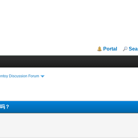
Portal
Sea
entoy Discussion Forum
动吗？