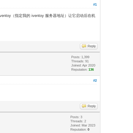
#1
toy（指定我的 iventoy 服务器地址）让它启动后在机
Reply
Posts: 1,399
Threads: 91
Joined: Apr 2020
Reputation:
136
#2
Reply
Posts: 3
Threads: 2
Joined: Mar 2023
Reputation:
0