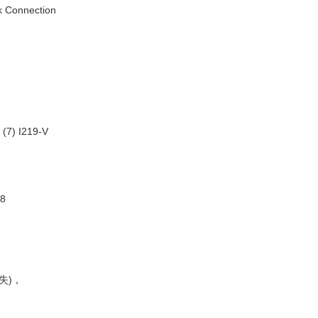
work Connection
on (7) I219-V
.8
丢失)，