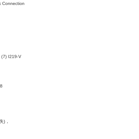
work Connection
on (7) I219-V
.8
丢失)，