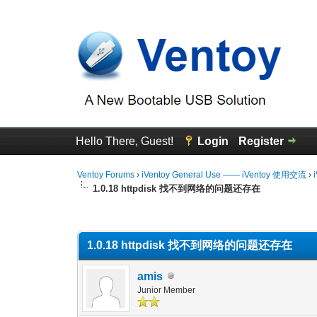
Hello There, Guest!
Login
Register
Ventoy Forums
›
iVentoy General Use —— iVentoy 使用交流
›
1.0.18 httpdisk 找不到网络的问题还存在
0 Vote(s) - 0 Average
1
2
3
4
5
1.0.18 httpdisk 找不到网络的问题还存在
amis
Junior Member