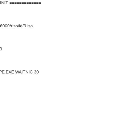
INIT =============
000/riso/id/3.iso
63
YPE.EXE WAITNIC 30