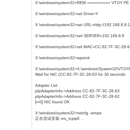
X:\windows\system32>REM ========== VTOY PE 
X:\windows\system32>set Drive=Y
X:\windows\system32>set URL=http://192.168.8.8:16
X:\windows\system32>set SERVER=192.168.8.8
X:\windows\system32>set MAC=CC-82-7F-3C-28-
X:\windows\system32>wpeinit
X:\windows\system32>X:\windows\System32\VTO
Wait for NIC (CC-82-7F-3C-28-63 for 30 seconds
Adapter List:
pIpAdapterInfo->Address CC-82-7F-3C-28-63
pIpAdapterInfo->Address CC-82-7F-3C-28-62
[i=0] NIC found OK
X:\windows\system32>netcfg -winpe
正在尝试安装 ms_tcpip6 ...