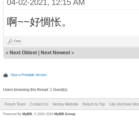
04-02-2021, 12:15 AM
啊~~好惆怅。
Find
«
Next Oldest
|
Next Newest
»
View a Printable Version
Users browsing this thread: 1 Guest(s)
Forum Team
Contact Us
Ventoy Website
Return to Top
Lite (Archive) Mo
Powered By
MyBB
, © 2002-2026
MyBB Group
.