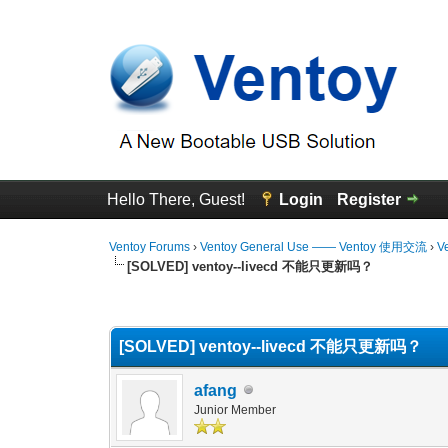
Hello There, Guest!
Login
Register
Ventoy Forums
›
Ventoy General Use —— Ventoy 使用交流
›
V
[SOLVED] ventoy--livecd 不能只更新吗？
0 Vote(s) - 0 Average
1
2
3
4
5
[SOLVED] ventoy--livecd 不能只更新吗？
afang
Junior Member