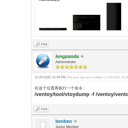
Find
longpanda
Administrator
12-29-2020, 01:04 PM
(This post was last modified: 12-29-2020, 01
在这个位置再执行一个命令：
/ventoy/tool/vtoydump -f /ventoy/ven
Find
benben
Junior Member