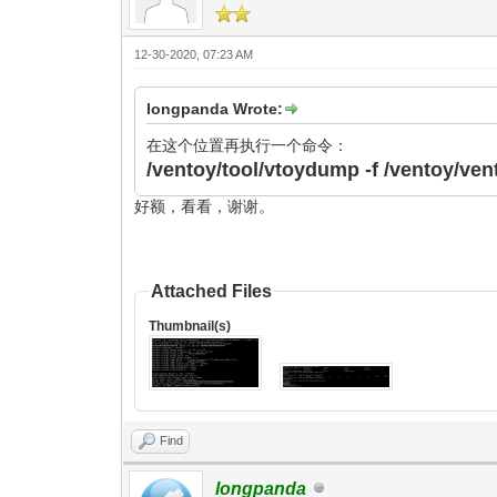
12-30-2020, 07:23 AM
longpanda Wrote:
在这个位置再执行一个命令：
/ventoy/tool/vtoydump -f /ventoy/ve
好额，看看，谢谢。
Attached Files
Thumbnail(s)
Find
longpanda