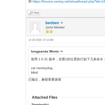
和
https://forums.ventoy.net/showthread.php?tid=1
Find
benben
Junior Member
12-29-2020, 07:13 AM
longpanda Wrote:
使用 1.0.31 版本，在图1的位置执行如下几条命令
cat /ventoy/log
blkid
已输出，麻烦查看谢谢
Attached Files
Thumbnail(s)