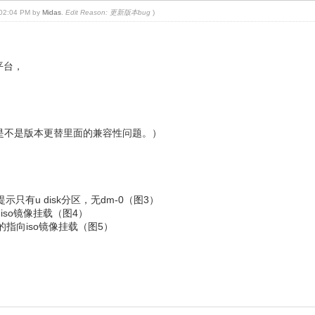
, 02:04 PM by
Midas
.
Edit Reason: 更新版本bug
)
平台，
不知是不是版本更替里面的兼容性问题。）
提示只有u disk分区，无dm-0（图3）
向iso镜像挂载（图4）
-0的指向iso镜像挂载（图5）