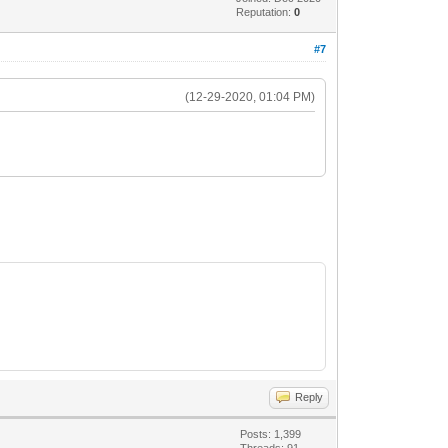
Reputation:
0
#7
(12-29-2020, 01:04 PM)
Reply
Posts: 1,399
Threads: 91