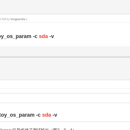
45 AM by
longpanda
.)
toy_os_param -c
sda
-v
entoy_os_param -c
sda
-v
T）在legacy引导也做了测试输出（图2、3、4）