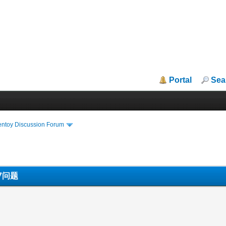
Portal
Sea
entoy Discussion Forum
L7问题