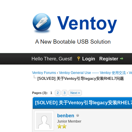
Hello There, Guest!
Login
Register
Ventoy Forums
›
Ventoy General Use —— Ventoy 使用交流
›
V
[SOLVED] 关于Ventoy引导legacy安装RHEL7问题
1 Vote(s) - 1 Average
1
2
3
4
5
Pages (3):
1
2
3
Next »
[SOLVED] 关于Ventoy引导legacy安装RHE
benben
Junior Member