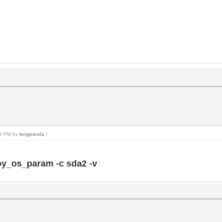
:05 PM by
longpanda
.)
toy_os_param -c sda2 -v