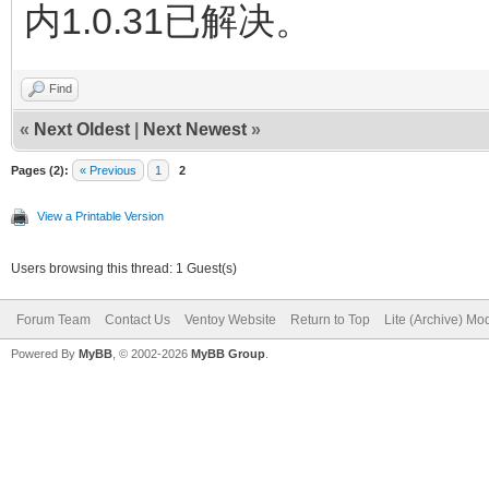
内1.0.31已解决。
Find
«
Next Oldest
|
Next Newest
»
Pages (2):
« Previous
1
2
View a Printable Version
Users browsing this thread: 1 Guest(s)
Forum Team
Contact Us
Ventoy Website
Return to Top
Lite (Archive) Mo
Powered By
MyBB
, © 2002-2026
MyBB Group
.