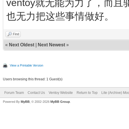
ventoy就无能为力了，而且
也无力把这些事情做好。
Find
«
Next Oldest
|
Next Newest
»
View a Printable Version
Users browsing this thread: 1 Guest(s)
Forum Team
Contact Us
Ventoy Website
Return to Top
Lite (Archive) Mo
Powered By
MyBB
, © 2002-2026
MyBB Group
.