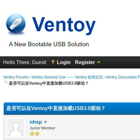
Hello There, Guest!
Login
Register
Ventoy Forums
›
Ventoy General Use —— Ventoy 使用交流
›
Ventoy Discussion 
是否可以在Ventoy中直接加载USB3.0驱动？
erage
是否可以在Ventoy中直接加载USB3.0驱动？
nhsp
Junior Member