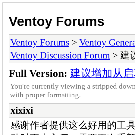
Ventoy Forums
Ventoy Forums
>
Ventoy Gen
Ventoy Discussion Forum
> 
Full Version:
建议增加从启
You're currently viewing a stripped down
with proper formatting.
xixixi
感谢作者提供这么好用的工